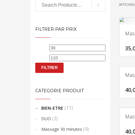
AFFICHAG
FILTRER PAR PRIX
Mass
Prix
Prix
35,
min
max
Ce
produi
FILTRER
a
Mass
plusieu
variati
40,
CATEGORIE PRODUIT
Les
Ce
option
(11)
BIEN-ETRE
produi
peuven
a
Mas
être
(3)
DUO
plusieu
choisie
(4)
Massage 30 minutes
variati
40,
sur