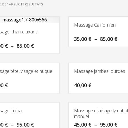
TRIÉ
E DE 1–9 SUR 11 RÉSULTATS
PAR
PRIX
Massage Californien
CROISSANT
age Thaï relaxant
Pla
35,00
€
–
85,00
€
de
Plage
00
€
–
85,00
€
prix 
de
Ce
35,0
prix :
produit
à
35,00 €
t
a
85,0
à
85,00 €
plusieurs
age tête, visage et nuque
Massage jambes lourdes
rs
variations.
ons.
Les
00
€
40,00
€
options
Ce
s
peuvent
t
produit
t
être
a
sage Tuina
Massage drainage lympha
choisies
manuel
rs
plusieurs
s
sur
ons.
Plage
variations.
Pla
00
€
–
95,00
€
45,00
€
–
95,00
€
la