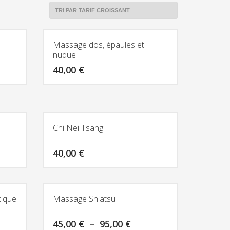
Massage dos, épaules et
nuque
ge
40,00
€
:
Ce
0 €
produit
0 €
a
plusieurs
Chi Nei Tsang
variations.
Les
40,00
€
options
Ce
peuvent
produit
être
a
tique
Massage Shiatsu
choisies
plusieurs
sur
ge
variations.
Plage
45,00
€
–
95,00
€
la